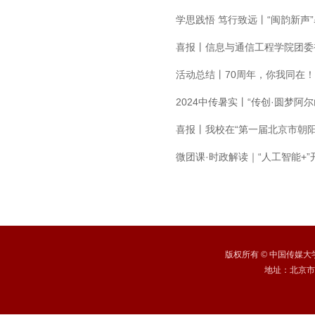
学思践悟 笃行致远丨“闽韵新
喜报丨信息与通信工程学院团委被
活动总结丨70周年，你我同在！
2024中传暑实丨“传创·圆梦阿
喜报丨我校在“第一届北京市朝
微团课·时政解读｜“人工智能+
版权所有
©
中国传媒大学 /
地址：北京市朝