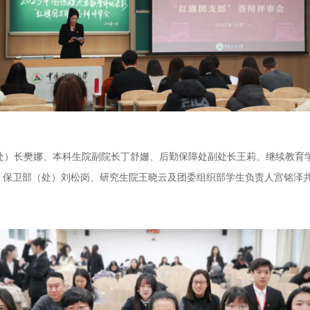
处）长樊娜、本科生院副院长丁舒姗、后勤保障处副处长王莉、继续教育
保卫部（处）刘松岗、研究生院王晓云及团委组织部学生负责人宫铭泽共