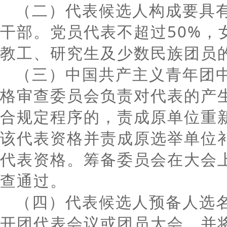
（二）代表候选人构成要具
干部。党员代表不超过50%，
教工、研究生及少数民族团员
（三）中国共产主义青年团
格审查委员会负责对代表的产
合规定程序的，责成原单位重
该代表资格并责成原选举单位
代表资格。筹备委员会在大会
查通过。
（四）代表候选人预备人选
开团代表会议或团员大会，并