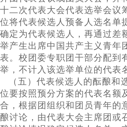
十二次代表大会代表选举会议
位将代表候选人预备人选名单
确定为代表候选人，再通过差
举产生出席中国共产主义青年
表。校团委专职团干部分配到
举，不计入该选举单位的代表
（五）代表候选人的酝酿和
位要按照预分方案的代表名额
合，根据团组织和团员青年的
酿讨论，由代表大会主席团或