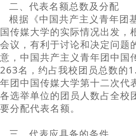
二、代表名额总数及分配
根据《中国共产主义青年团
国传媒大学的实际情况出发，
会议，有利于讨论和决定问题
意，中国共产主义青年团中国
263名，约占我校团员总数的
年团中国传媒大学第十二次代
各选举单位的团员人数占全校
要分配代表名额。
三、代表应具备的条件