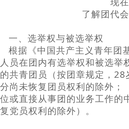
现
了解团代
一、选举权与被选举权
根据《中国共产主义青年团
人员在团内有选举权和被选举
的共青团员（按团章规定，28
分尚未恢复团员权利的除外；
位或直接从事团的业务工作的
复党员权利的除外）。